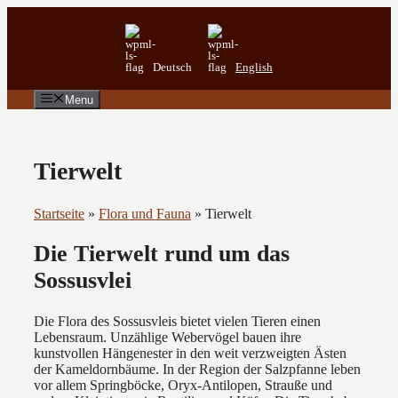
Zum
Inhalt
springen
Deutsch
English
Menu
Tierwelt
Startseite
»
Flora und Fauna
»
Tierwelt
Die Tierwelt rund um das
Sossusvlei
Die Flora des Sossusvleis bietet vielen Tieren einen
Lebensraum. Unzählige Webervögel bauen ihre
kunstvollen Hängenester in den weit verzweigten Ästen
der Kameldornbäume. In der Region der Salzpfanne leben
vor allem Springböcke, Oryx-Antilopen, Strauße und