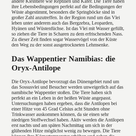
andere Kleintiere wie Reptilien und Käfer. Die Tiere haben
ihre Lebensbedingungen perfekt auf die Bedingungen der
Wüste abgestimmt, besonders die Springböcke sind in
großer Zahl anzutreffen. In der Region rund um das Vlei
leben unter anderem auch das Bergzebra, Leoparden,
Hyänen und Wüstenfüchse. Ist das Vlei mit Wasser gefüllt,
so ziehen die Tiere in Scharen zu dem erfrischenden Nass.
Zu dieser Zeit finden sogar Wasservögel von der Küste
den Weg zu der sonst ausgetrockneten Lehmsenke.
Das Wappentier Namibias: die
Oryx-Antilope
Die Oryx-Antilope bevorzugt das Dünengebiet rund um
das Sossusvlei und Besucher werden unweigerlich auf das
namibische Wappentier stoßen. Die Tiere haben sich
perfekt an ein Leben in der heißen Wüste angepasst.
Untersuchungen haben ergeben, dass die Antilopen bei
einer Hitze von 45 Grad Celsius acht Stunden ohne
Trinkwasser auskommen können, da sie einen sehr
niedrigen Stoffwechsel haben. Aktiv werden die Antilopen
erst nachts und am späten Nachmittag um sich in der
glühenden Hitze möglichst wenig zu bewegen. Die Tiere