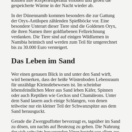
können ihre Körpertemperatur erhöhen und geben die
gespeicherte Wärme in der Nacht wieder ab.
In der Dünennamib kommen besonders die zur Gattung
der Oryx-Antilopen zählenden Spießböcke vor. Eine
besondere Unterart dieser Tiere sind die Goldenen Oryx,
die ihren Namen ihrer goldfarbenen Fellzeichnung
verdanken. Die Tiere sind auf einigen Wildfarmen in
Namibia heimisch und werden zum Teil für umgerechnet
bis zu 30.000 Euro versteigert.
Das Leben im Sand
Wer einen genauen Blick in und unter den Sand wirft,
wird bemerken, dass der heiße Wüstenboden Lebensraum
für unzählige Kleinstlebewesen ist. Im scheinbar
lebensfeindlichen Meer aus Sand leben Käfer, Spinnen
oder auch Reptilien wie Geckos und Chamäleons. Unter
dem Sand lauern auch einige Schlangen, von denen
teilweise nur ein kleiner Teil der Schwanzspitze aus dem
Sand herausguckt.
Gerade die Zwergpuffotter bevorzugt es, tagsüber im Sand
zu dösen, um nachts auf Beutezug zu gehen. Die Nahrung
der sich seitwärts bewegenden Viper besteht vor allem aus