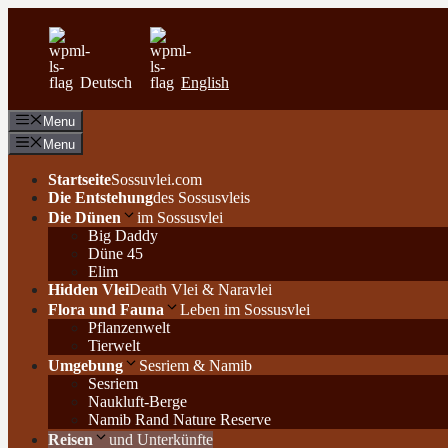
Zum
Inhalt
springen
Deutsch
English
Menu
Menu
Startseite
Sossuvlei.com
Die Entstehung
des Sossusvleis
Die Dünen
im Sossusvlei
Big Daddy
Düne 45
Elim
Hidden Vlei
Death Vlei & Naravlei
Flora und Fauna
Leben im Sossusvlei
Pflanzenwelt
Tierwelt
Umgebung
Sesriem & Namib
Sesriem
Naukluft-Berge
Namib Rand Nature Reserve
Reisen
und Unterkünfte