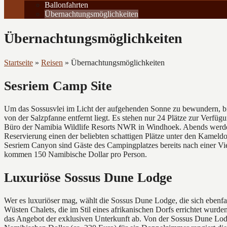
Ballonfahrten
Übernachtungsmöglichkeiten
Übernachtungsmöglichkeiten
Startseite
»
Reisen
»
Übernachtungsmöglichkeiten
Sesriem Camp Site
Um das Sossusvlei im Licht der aufgehenden Sonne zu bewundern, biet
von der Salzpfanne entfernt liegt. Es stehen nur 24 Plätze zur Verfügu
Büro der Namibia Wildlife Resorts NWR in Windhoek. Abends werden di
Reservierung einen der beliebten schattigen Plätze unter den Kameld
Sesriem Canyon sind Gäste des Campingplatzes bereits nach einer Vie
kommen 150 Namibische Dollar pro Person.
Luxuriöse Sossus Dune Lodge
Wer es luxuriöser mag, wählt die Sossus Dune Lodge, die sich ebenf
Wüsten Chalets, die im Stil eines afrikanischen Dorfs errichtet wur
das Angebot der exklusiven Unterkunft ab. Von der Sossus Dune Lod