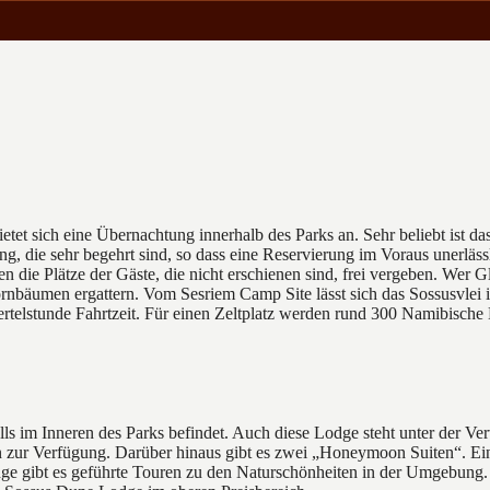
et sich eine Übernachtung innerhalb des Parks an. Sehr beliebt ist d
ng, die sehr begehrt sind, so dass eine Reservierung im Voraus unerläss
e Plätze der Gäste, die nicht erschienen sind, frei vergeben. Wer Glü
ornbäumen ergattern. Vom Sesriem Camp Site lässt sich das Sossusvlei 
rtelstunde Fahrtzeit. Für einen Zeltplatz werden rund 300 Namibische 
alls im Inneren des Parks befindet. Auch diese Lodge steht unter der
den zur Verfügung. Darüber hinaus gibt es zwei „Honeymoon Suiten“. Ei
ge gibt es geführte Touren zu den Naturschönheiten in der Umgebung.